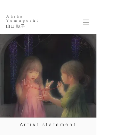
Akiko
Yamaguchi
​山口 暁子
Artist statement