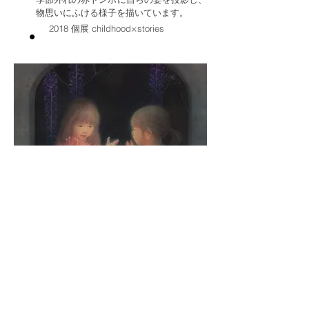
物思いにふける様子を描いています。
2018 個展 childhood×stories
Dialogue
「人間の心を特定の方向に導き、憎悪と破
壊という心の病に冒されないようにするこ
とはできるのでしょうか？」――アインシ
ュタインの手紙より
断絶と排斥が繰り返される世の中、対話