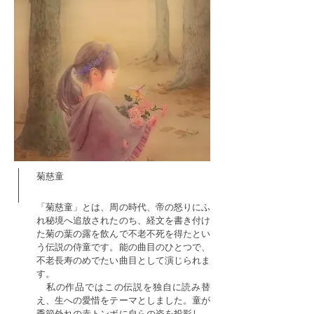
菊慈童
「菊慈童」とは、周の時代、帝の怒りにふ
れ秘境へ追放されたのち、経文を書き付け
た菊の葉の露を飲んで不老不死を得たとい
う伝説の侍童です。能の曲目のひとつで、
不老長寿のめでたい曲目として演じられま
す。
私の作品ではこの伝説を独自に読み替
え、生への愛惜をテーマとしました。童が
季節外れの赤トンボに自らの姿を投影し、